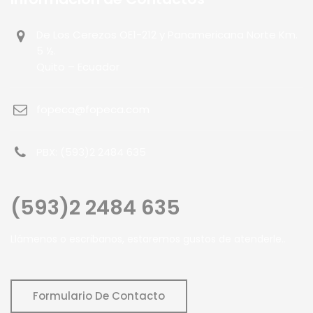
De Los Cerezos OE1-212 y Panamericana Norte Km.
5 ½.
Quito – Ecuador
fopeca@fopeca.com
PBX: (593)2 2484 635
(593)2 2484 635
Llámenos o escribanos, estaremos gustos de atenderle..
Formulario De Contacto